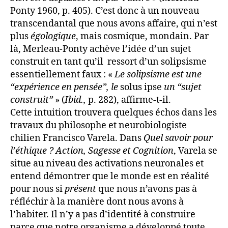
Ponty 1960, p. 405). C’est donc à un nouveau
transcendantal que nous avons affaire, qui n’est
plus
égologique
, mais cosmique, mondain. Par
là, Merleau-Ponty achève l’idée d’un sujet
construit en tant qu’il ressort d’un solipsisme
essentiellement faux
: «
Le solipsisme est une
“expérience en pensée”, le
solus ipse
un “sujet
construit”
» (
Ibid.,
p. 282), affirme-t-il.
Cette intuition trouvera quelques échos dans les
travaux du philosophe et neurobiologiste
chilien Francisco Varela. Dans
Quel savoir pour
l’éthique ? Action, Sagesse et Cognition
, Varela se
situe au niveau des activations neuronales et
entend démontrer que le monde est en réalité
pour nous si
présent
que nous n’avons pas à
réfléchir à la manière dont nous avons à
l’habiter. Il n’y a pas d’identité à construire
parce que notre organisme a développé toute