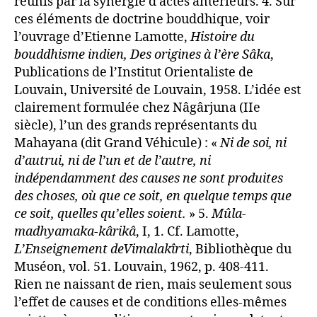
réunis par la synergie d’actes antérieurs
. 4. Sur
ces éléments de doctrine bouddhique, voir
l’ouvrage d’Etienne Lamotte,
Histoire du
bouddhisme
indien, Des origines à l’ère Sâka
,
Publications de l’Institut Orientaliste de
Louvain, Université de Louvain, 1958. L’idée est
clairement formulée chez Nâgârjuna (IIe
siècle), l’un des grands représentants du
Mahayana (dit Grand Véhicule) : «
Ni de soi, ni
d’autrui, ni de l’un et de l’autre, ni
indépendamment des causes ne sont produites
des choses, où que ce soit, en quelque temps que
ce soit, quelles qu’elles soient.
» 5.
Mûla-
madhyamaka-kârikâ
, I, 1. Cf. Lamotte,
L’Enseignement deVimalakîrti
, Bibliothèque du
Muséon, vol. 51. Louvain, 1962, p. 408-411.
Rien ne naissant de rien, mais seulement sous
l’effet de causes et de conditions elles-mêmes