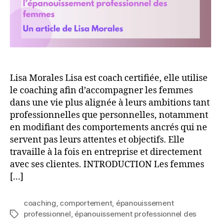
femmes
:
Comment
le
coaching
peut
permettre
de
Lisa Morales Lisa est coach certifiée, elle utilise
déjouer
le coaching afin d’accompagner les femmes
les
dans une vie plus alignée à leurs ambitions tant
biais
professionnelles que personnelles, notamment
de
en modifiant des comportements ancrés qui ne
genre
servent pas leurs attentes et objectifs. Elle
internalisés
travaille à la fois en entreprise et directement
par
avec ses clientes. INTRODUCTION Les femmes
les
femmes
[…]
coaching
,
comportement
,
épanouissement
professionnel
,
épanouissement professionnel des
Étiquettes