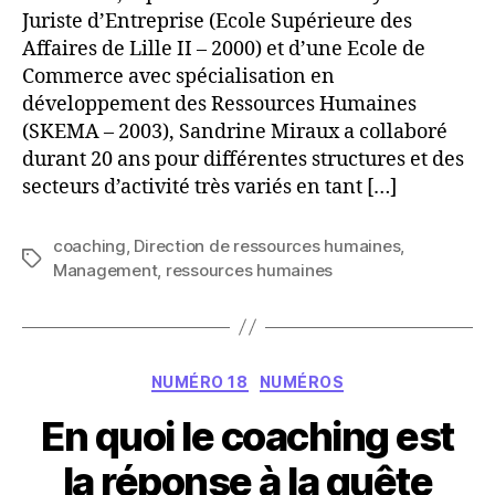
valeur
Juriste d’Entreprise (Ecole Supérieure des
ajoutée
Affaires de Lille II – 2000) et d’une Ecole de
au
Commerce avec spécialisation en
métier
développement des Ressources Humaines
de
(SKEMA – 2003), Sandrine Miraux a collaboré
DRH
durant 20 ans pour différentes structures et des
?
secteurs d’activité très variés en tant […]
coaching
,
Direction de ressources humaines
,
Étiquettes
Management
,
ressources humaines
Catégories
NUMÉRO 18
NUMÉROS
En quoi le coaching est
la réponse à la quête