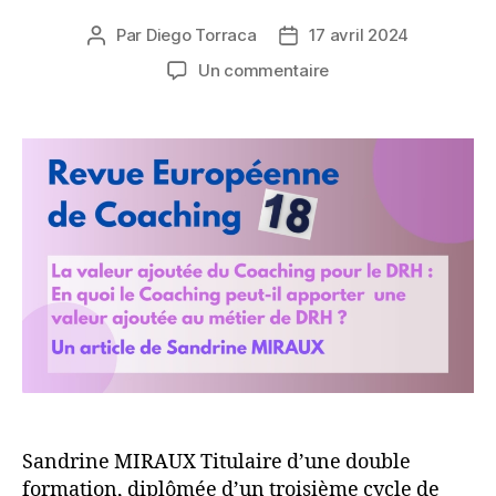
Par
Diego Torraca
17 avril 2024
Auteur
Date
de
de
sur
Un commentaire
l’article
l’article
La
valeur
ajoutée
du
Coaching
pour
le
DRH
:
En
quoi
le
Coaching
peut-
il
apporter
Sandrine MIRAUX Titulaire d’une double
une
formation, diplômée d’un troisième cycle de