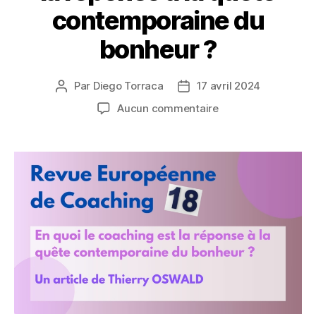
contemporaine du
bonheur ?
Par
Diego Torraca
17 avril 2024
Auteur
Date
de
de
sur
Aucun commentaire
l’article
l’article
En
quoi
le
coaching
est
la
réponse
à
la
quête
contemporaine
du
bonheur