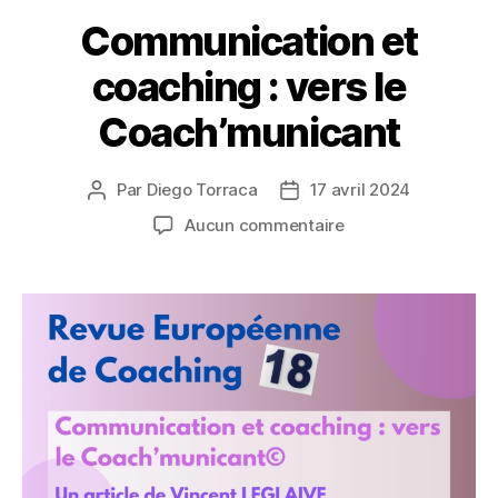
Communication et
coaching : vers le
Coach’municant
Par
Diego Torraca
17 avril 2024
Auteur
Date
de
de
sur
Aucun commentaire
l’article
l’article
Communication
et
coaching :
vers
le
Coach’municant