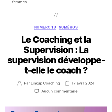
femmes
Catégories
NUMÉRO 18
NUMÉROS
Le Coaching et la
Supervision : La
supervision développe-
t-elle le coach ?
Par
Linkup Coaching
17 avril 2024
Auteur
Date
de
de
sur
Aucun commentaire
l’article
l’article
Le
Coaching
et