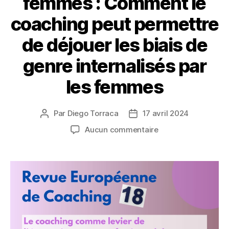
femmes : Comment le
coaching peut permettre
de déjouer les biais de
genre internalisés par
les femmes
Par
Diego Torraca
17 avril 2024
Auteur
Date
de
de
sur
Aucun commentaire
l’article
l’article
Le
coaching
comme
levier
de
l’épanouissement
professionnel
des