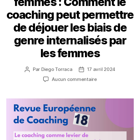
femmes : Comment le
coaching peut permettre
de déjouer les biais de
genre internalisés par
les femmes
Par
Diego Torraca
17 avril 2024
Auteur
Date
de
de
sur
Aucun commentaire
l’article
l’article
Le
coaching
comme
levier
de
l’épanouissement
professionnel
des