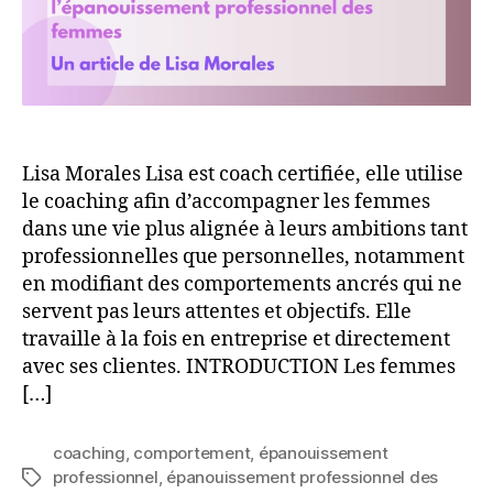
femmes
:
Comment
le
coaching
peut
permettre
de
Lisa Morales Lisa est coach certifiée, elle utilise
déjouer
le coaching afin d’accompagner les femmes
les
dans une vie plus alignée à leurs ambitions tant
biais
professionnelles que personnelles, notamment
de
en modifiant des comportements ancrés qui ne
genre
servent pas leurs attentes et objectifs. Elle
internalisés
travaille à la fois en entreprise et directement
par
avec ses clientes. INTRODUCTION Les femmes
les
femmes
[…]
coaching
,
comportement
,
épanouissement
professionnel
,
épanouissement professionnel des
Étiquettes