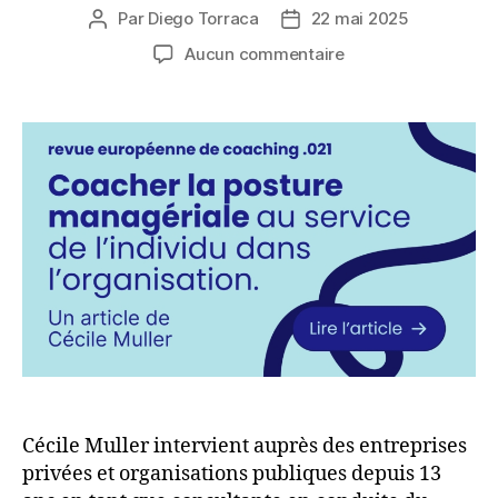
Par
Diego Torraca
22 mai 2025
Auteur
Date
de
de
sur
Aucun commentaire
l’article
l’article
Coacher
la
posture
managériale
au
service
de
l’individu
dans
l’organisation
Cécile Muller intervient auprès des entreprises
privées et organisations publiques depuis 13