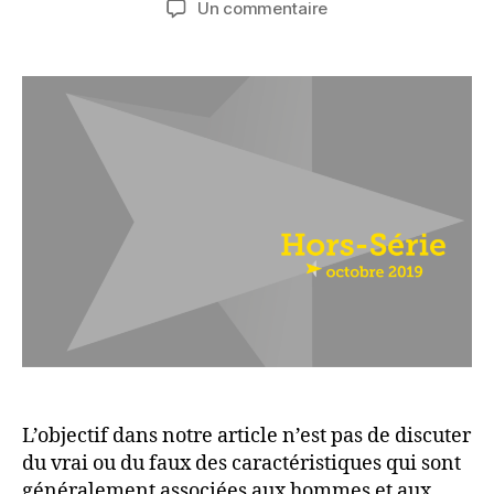
sur
Un commentaire
l’article
l’article
Féminin,
masculin :
le
coaching
à
l’épreuve
du
genre
L’objectif dans notre article n’est pas de discuter
du vrai ou du faux des caractéristiques qui sont
généralement associées aux hommes et aux