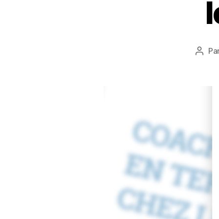
Pa
Aute
de
l’artic