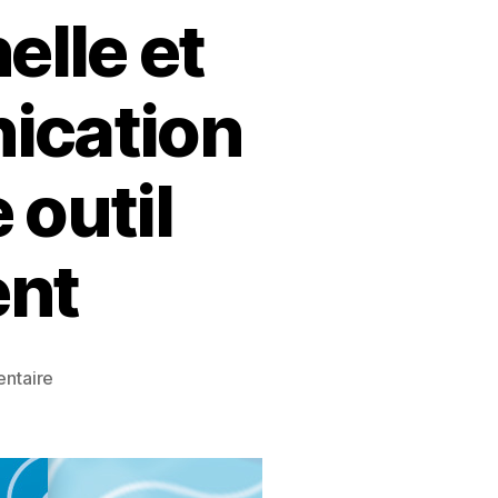
elle et
ication
outil
nt
sur
ntaire
Intelligence
Émotionnelle
et
Coaching