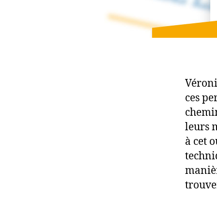
Véroni
ces pe
chemin
leurs 
à cet 
techni
manièr
trouve