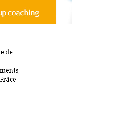
e de
ements,
 Grâce