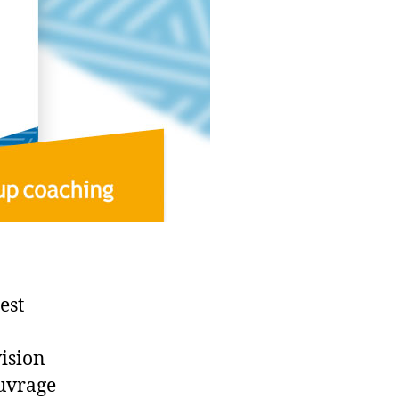
est
vision
ouvrage