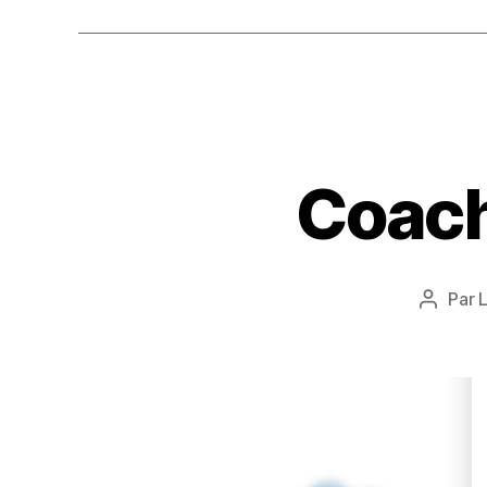
Coach
Par
Auteur
de
l’article