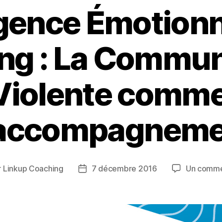
igence Émotionn
ng : La Commun
Violente comme 
’accompagneme
r
Linkup Coaching
7 décembre 2016
Un comme
ur
Date
de
le
l’article