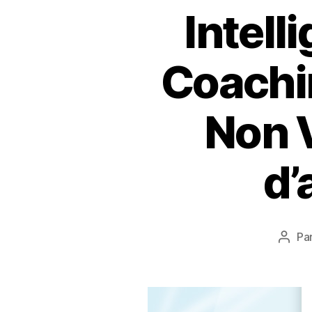
Intell
Coachi
Non 
d
Pa
Aute
de
l’artic