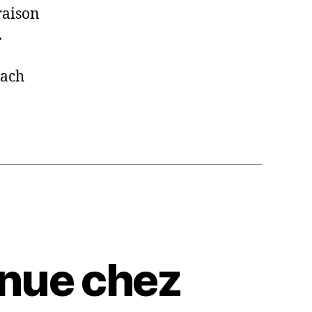
raison
.
oach
nnue chez