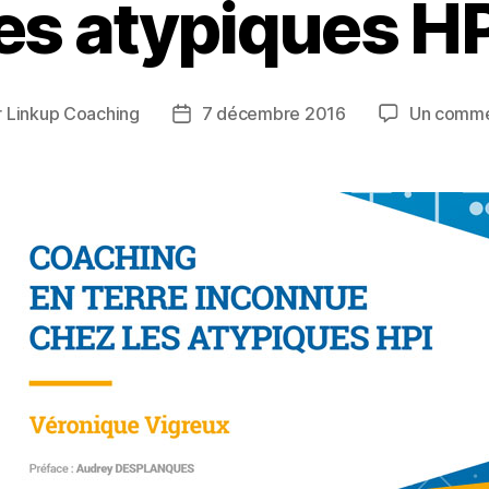
les atypiques HP
r
Linkup Coaching
7 décembre 2016
Un comme
ur
Date
de
le
l’article