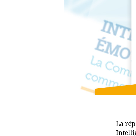
La rép
Intell