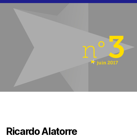
auteurs
du
numéro
3
Ricardo Alatorre