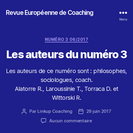
Revue Européenne de Coaching
Menu
Catégories
NUMÉRO 3 06/2017
Les auteurs du numéro 3
Les auteurs de ce numéro sont : philosophes,
sociologues, coach.
Alatorre R., Laroussinie T., Torraca D. et
Wittorski R.
Par
Linkup Coaching
29 juin 2017
Auteur
Date
de
de
sur
Aucun commentaire
l’article
l’article
Les