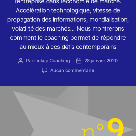
l’entreprise dans l’économie de marché.
Accélération technologique, vitesse de
propagation des informations, mondialisation,
volatilité des marchés… Nous montrerons
comment le coaching permet de répondre
au mieux à ces défis contemporains
Par
Linkup Coaching
28 janvier 2020
Auteur
Date
de
de
sur
Aucun commentaire
l’article
l’article
Comment
le
coaching
peut-
il
aider
le
dirigeant
à