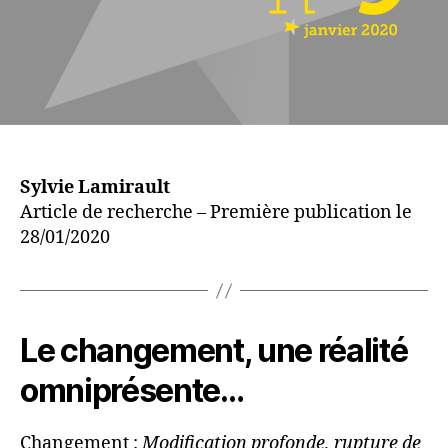
mieux
gérer
le
changement
?
Sylvie Lamirault
Article de recherche – Première publication le
28/01/2020
Le changement, une réalité
omniprésente…
Changement :
Modification profonde, rupture de