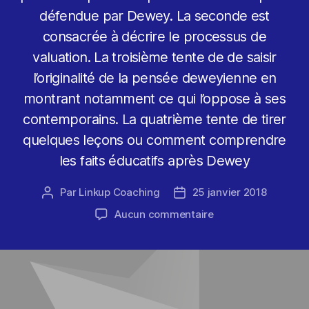
défendue par Dewey. La seconde est
consacrée à décrire le processus de
valuation. La troisième tente de de saisir
l’originalité de la pensée deweyienne en
montrant notamment ce qui l’oppose à ses
contemporains. La quatrième tente de tirer
quelques leçons ou comment comprendre
les faits éducatifs après Dewey
Par
Linkup Coaching
25 janvier 2018
Auteur
Date
de
de
sur
Aucun commentaire
l’article
l’article
Valuation
et
évaluation
dans
la
pensée