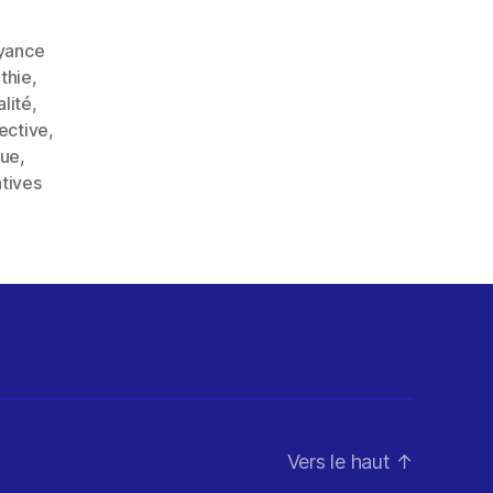
yance
thie
,
lité
,
jective
,
que
,
atives
Vers le haut
↑