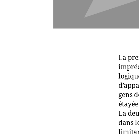
La pre
impréc
logiqu
d’appa
gens d
étayée
La deu
dans l
limita