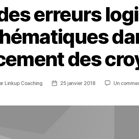
 des erreurs log
hématiques dan
cement des cr
ar
Linkup Coaching
25 janvier 2018
Un commen
eur
Date
de
icle
l’article