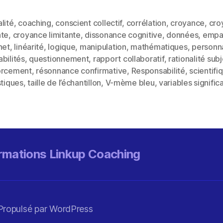
lité
,
coaching
,
conscient collectif
,
corrélation
,
croyance
,
cro
nte
,
croyance limitante
,
dissonance cognitive
,
données
,
empa
net
,
linéarité
,
logique
,
manipulation
,
mathématiques
,
personna
es
bilités
,
questionnement
,
rapport collaboratif
,
rationalité sub
orcement
,
résonnance confirmative
,
Responsabilité
,
scientifi
stiques
,
taille de l’échantillon
,
V-mème bleu
,
variables signific
rmations Linkup Coaching
Propulsé par WordPress