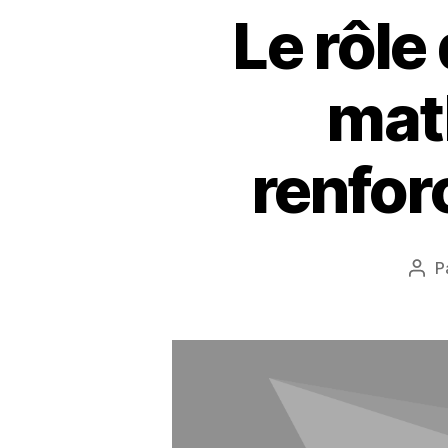
Le rôle
mat
renfor
P
Aut
de
l’art