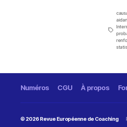
causa
aida
Inter
Étiquett
proba
renf
stati
Numéros
CGU
À propos
Fo
© 2026
Revue Européenne de Coaching