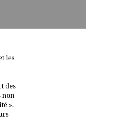
t les
t des
s non
té ».
urs