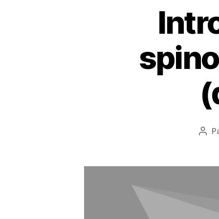
Intr
spino
(
P
Aut
de
l’art