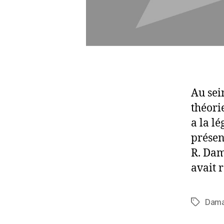
Au sei
théori
a la l
présen
R. Dam
avait 
Dama
Étiquett