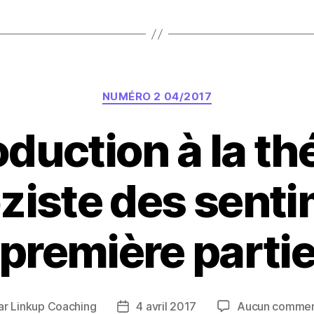
Catégories
NUMÉRO 2 04/2017
oduction à la th
ziste des sent
(première partie
ar
Linkup Coaching
4 avril 2017
Aucun commen
eur
Date