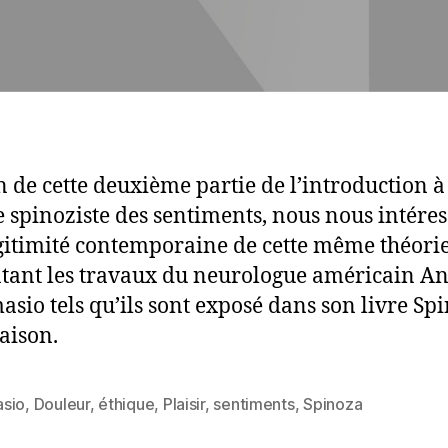
n de cette deuxième partie de l’introduction à
e spinoziste des sentiments, nous nous intére
égitimité contemporaine de cette même théorie
tant les travaux du neurologue américain A
asio tels qu’ils sont exposé dans son livre Sp
raison.
sio
,
Douleur
,
éthique
,
Plaisir
,
sentiments
,
Spinoza
es