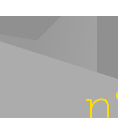
de
icle
l’article