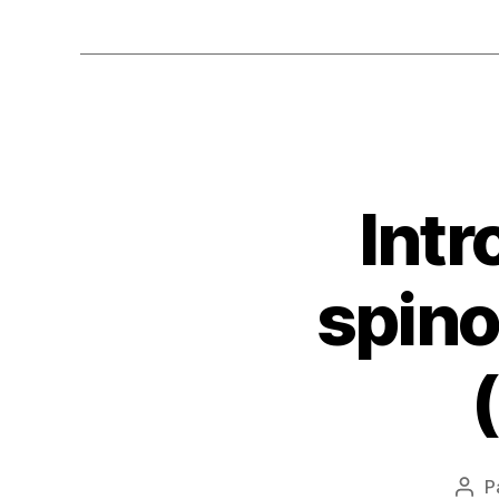
Intr
spino
P
Aut