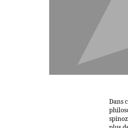
Dans ce
philos
spinozi
plus d