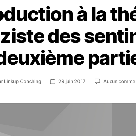
oduction à la th
ziste des sent
deuxième parti
ar
Linkup Coaching
29 juin 2017
Aucun commen
eur
Date
de
icle
l’article