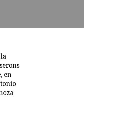
 la
sserons
, en
ntonio
inoza