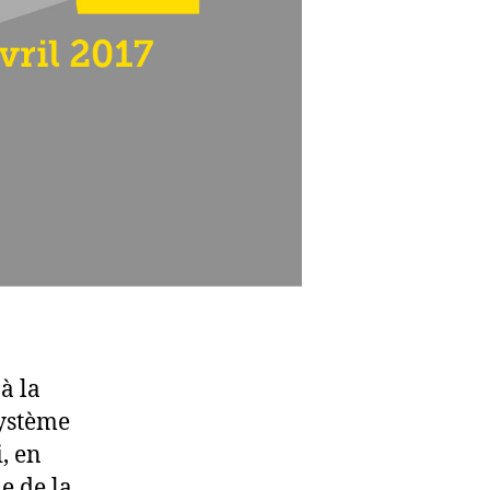
 à la
système
i, en
e de la