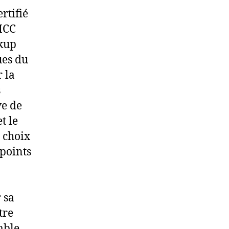
rtifié
EMCC
nkup
ues du
 la
s
ve de
t le
e choix
points
 sa
tre
mble.