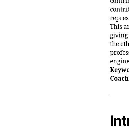
contri
contrib
repres
This a
giving
the eth
profes
engine
Keywor
Coach
Int