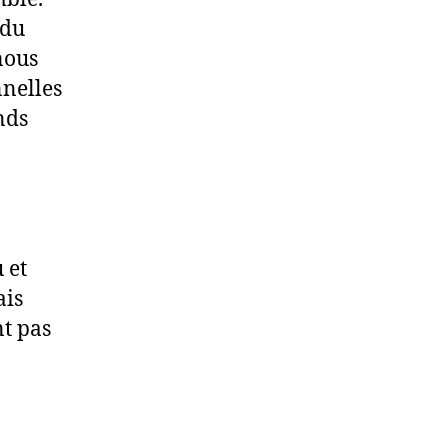
 du
nous
nnelles
nds
 et
ais
nt pas