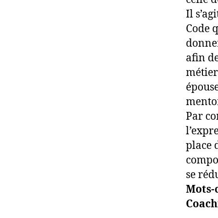
Il s’a
Code q
donner
afin d
métier
épouse
mento
Par co
l’expr
place d
compor
se réd
Mots-c
Coach