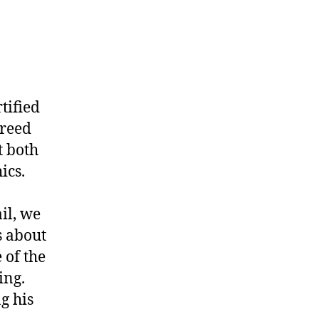
tified
greed
t both
ics.
il, we
s about
 of the
ing.
g his