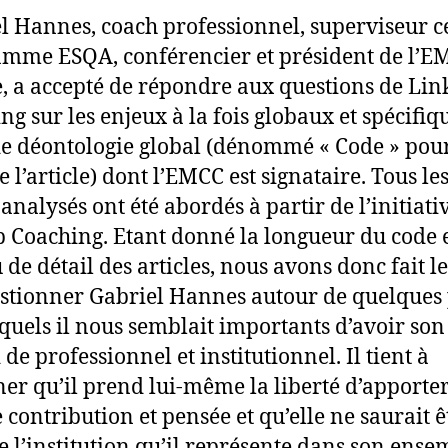
l Hannes, coach professionnel, superviseur ce
amme ESQA
, conférencier et président de l’
, a accepté de répondre aux questions de Li
ng sur les enjeux à la fois globaux et spécifiq
e déontologie global (dénommé « Code » pour
e l’article) dont l’EMCC est signataire
. Tous le
 analysés ont été abordés à partir de l’initiati
 Coaching. Etant donné la longueur du code e
 de détail des articles, nous avons donc fait l
stionner Gabriel Hannes autour de quelques 
squels il nous semblait importants d’avoir son
de professionnel et institutionnel. Il tient à
ner qu’il prend lui-même la liberté d’apporter
 contribution et pensée et qu’elle ne saurait ê
de l’institution qu’il représente dans son ense