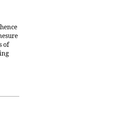
, hence
mesure
s of
ing