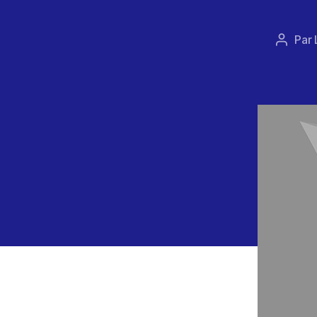
Par
Auteur
de
l’articl