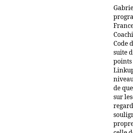
Gabrie
progr
France
Coachi
Code d
suite d
points
Linkup
niveau
de que
sur le
regard 
soulig
propre
celle 