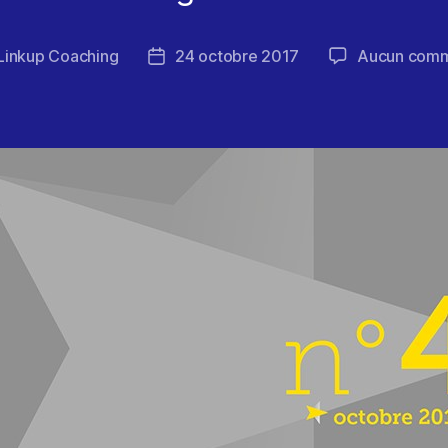
Linkup Coaching
24 octobre 2017
Aucun comm
Date
de
e
l’article