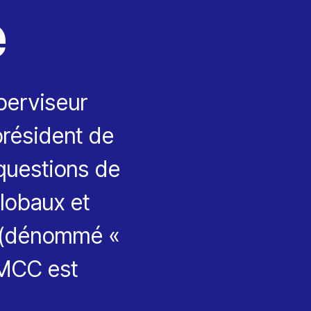
e
perviseur
président de
questions de
globaux et
l (dénommé «
’EMCC est