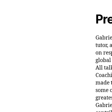
Pr
Gabrie
tutor,
on res
global
All ta
Coachi
made t
some o
greate
Gabrie