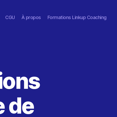
CGU
À propos
Formations Linkup Coaching
xions
e de