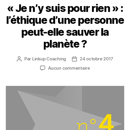
« Je n’y suis pour rien » :
l’éthique d’une personne
peut-elle sauver la
planète ?
Par
Linkup Coaching
24 octobre 2017
Auteur
Date
de
de
sur
Aucun commentaire
l’article
l’article
«
Je
n’y
suis
pour
rien
»
:
l’éthique