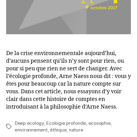
d’une
personne
peut-
elle
sauver
la
planète
?
De la crise environnementale aujourd’hui,
d’aucuns pensent qu’ils n’y sont pour rien, ou
pour si peu que rien ne sert de changer. Avec
l’écologie profonde, Arne Naess nous dit : vous y
êtes pour beaucoup car la nature compte sur
vous. Dans cet article, nous essayons d’y voir
clair dans cette histoire de comptes en
introduisant à la philosophie d’Arne Naess.
Deep ecology
,
Ecologie profonde
,
ecosophie
,
Étiquettes
environnement
,
éthique
,
nature