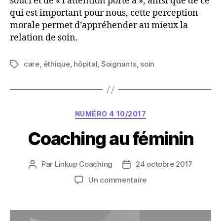
souci et de « l’attention porté à », ainsi que de ce
qui est important pour nous, cette perception
morale permet d’appréhender au mieux la
relation de soin.
care
,
éthique
,
hôpital
,
Soignants
,
soin
Étiquettes
Catégories
NUMÉRO 4 10/2017
Coaching au féminin
Par
Linkup Coaching
24 octobre 2017
Auteur
Date
de
de
sur
Un commentaire
l’article
l’article
Coaching
au
féminin