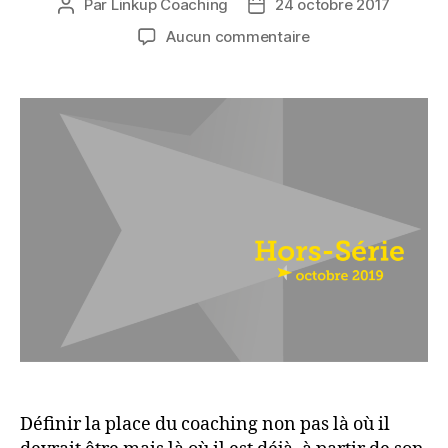
Par
Linkup Coaching
24 octobre 2017
Auteur
Date
de
de
sur
Aucun commentaire
l’article
l’article
Ethique,
morale
et
déontologie
:
la
place
du
coaching
Définir la place du coaching non pas là où il