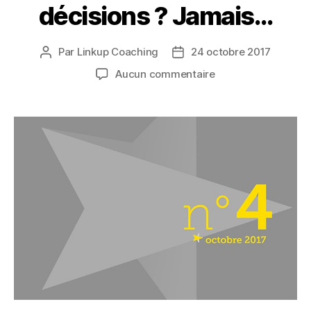
décisions ? Jamais…
Par
Linkup Coaching
24 octobre 2017
Auteur
Date
de
de
sur
Aucun commentaire
l’article
l’article
Irrationnelles
mes
décisions
?
Jamais…