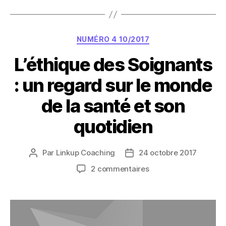
Catégories
NUMÉRO 4 10/2017
L’éthique des Soignants
: un regard sur le monde
de la santé et son
quotidien
Par
Linkup Coaching
24 octobre 2017
Auteur
Date
de
de
sur
2 commentaires
l’article
l’article
L’éthique
des
Soignants
:
un