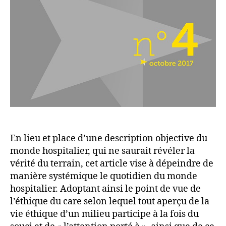
regard
sur
le
monde
de
la
santé
et
son
quotidien
En lieu et place d’une description objective du
monde hospitalier, qui ne saurait révéler la
vérité du terrain, cet article vise à dépeindre de
manière systémique le quotidien du monde
hospitalier. Adoptant ainsi le point de vue de
l’éthique du care selon lequel tout aperçu de la
vie éthique d’un milieu participe à la fois du