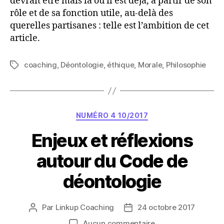
devrait être mais là où il est déjà, à partir de son
rôle et de sa fonction utile, au-delà des
querelles partisanes : telle est l’ambition de cet
article.
coaching
,
Déontologie
,
éthique
,
Morale
,
Philosophie
Étiquettes
Catégories
NUMÉRO 4 10/2017
Enjeux et réflexions
autour du Code de
déontologie
Par
Linkup Coaching
24 octobre 2017
Auteur
Date
de
de
sur
Aucun commentaire