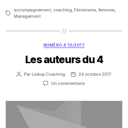
accompagnement
,
coaching
,
Féminisme
,
femmes
,
Étiquettes
Management
Catégories
NUMÉRO 4 10/2017
Les auteurs du 4
Par
Linkup Coaching
24 octobre 2017
Auteur
Date
de
de
sur
Un commentaire
l’article
l’article
Les
auteurs
du
4