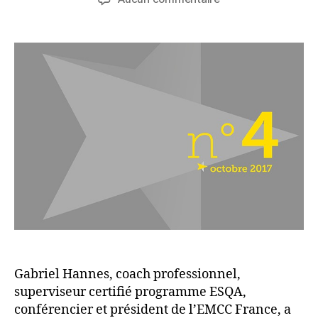
l’article
l’article
Enjeux
et
réflexions
autour
du
Code
de
déontologie
Gabriel Hannes, coach professionnel,
superviseur certifié programme ESQA,
conférencier et président de l’EMCC France, a