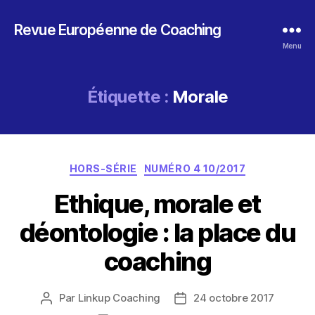
Revue Européenne de Coaching
Menu
Étiquette :
Morale
Catégories
HORS-SÉRIE
NUMÉRO 4 10/2017
Ethique, morale et
déontologie : la place du
coaching
Par
Linkup Coaching
24 octobre 2017
Auteur
Date
de
de