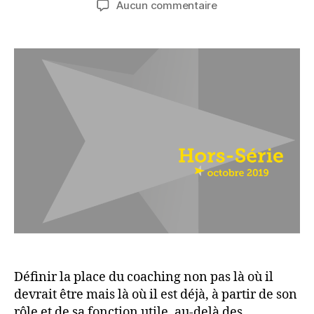
sur
Aucun commentaire
l’article
l’article
Ethique,
morale
et
déontologie
:
la
place
du
coaching
Définir la place du coaching non pas là où il
devrait être mais là où il est déjà, à partir de son
rôle et de sa fonction utile, au-delà des