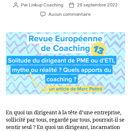
Par
Linkup Coaching
26 septembre 2022
Auteur
Date
de
de
sur
Aucun commentaire
l’article
l’article
Solitude
du
dirigeant
de
PME
ou
d’ETI,
mythe
ou
réalité ?
Quels
apports
du
coaching ?
En quoi un dirigeant à la tête d’une entreprise,
sollicité par tous, regardé par tous, pourrait-il se
sentir seul ? En quoi un dirigeant, incarnation