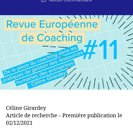
l’article
l’article
De
la
place
du
coaching
dans
les
pratiques
de
gestion
des
ressources
humaines
des
entreprises
Céline Girardey
Article de recherche – Première publication le
02/12/2021