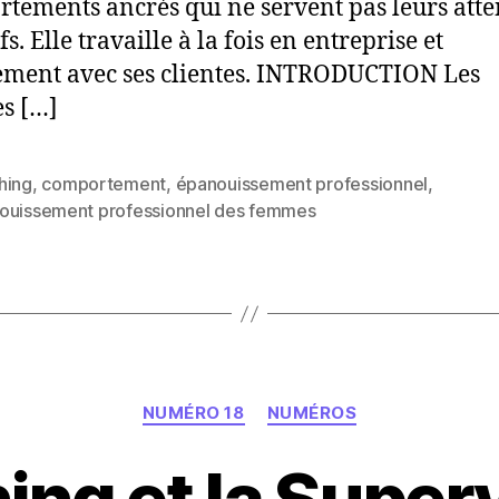
tements ancrés qui ne servent pas leurs atten
fs. Elle travaille à la fois en entreprise et
ement avec ses clientes. INTRODUCTION Les
s […]
hing
,
comportement
,
épanouissement professionnel
,
es
ouissement professionnel des femmes
Catégories
NUMÉRO 18
NUMÉROS
ng et la Superv