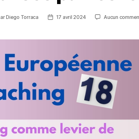
Par
Diego Torraca
17 avril 2024
Aucun comment
eur
Date
de
ticle
l’article