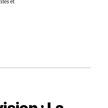
tes et
ision : La