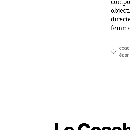
compor
objecti
direct
femme
coac
Étiquett
épan
Le Coachi