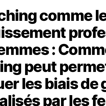
ching comme le
uissement profe
femmes : Comme
ing peut permet
er les biais de
alisés par les