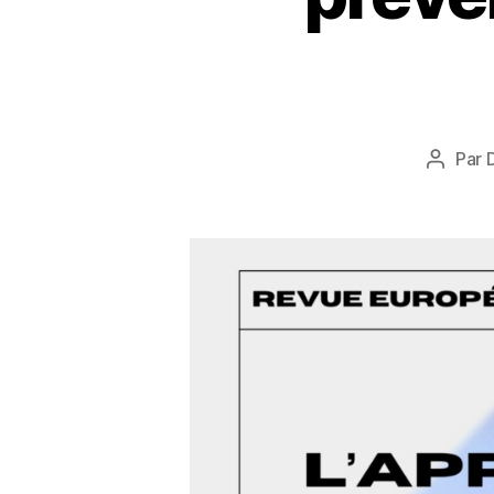
Par
Auteur
de
l’article