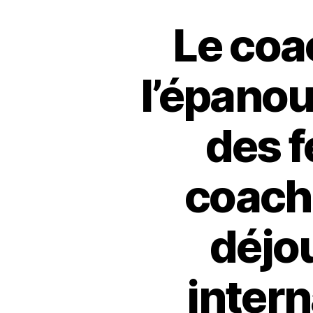
Le coa
l’épano
des 
coach
déjou
intern