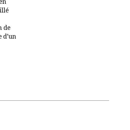
 en
illé
n de
e d’un