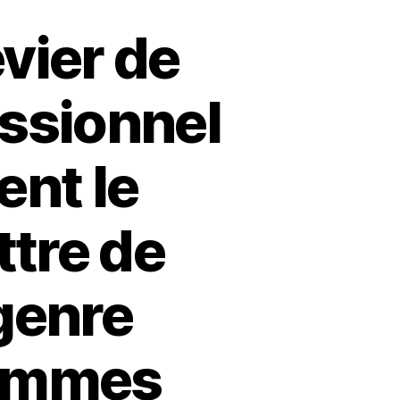
vier de
ssionnel
nt le
tre de
 genre
 femmes