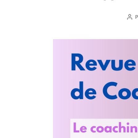
Aut
de
l’ar