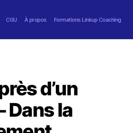
CGU
À propos
Formations Linkup Coaching
près d’un
– Dans la
sement