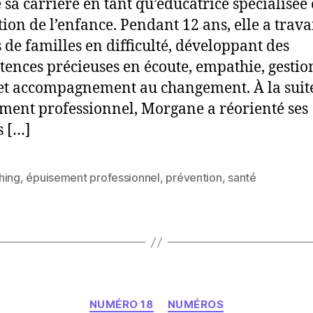
 sa carrière en tant qu’éducatrice spécialisée
tion de l’enfance. Pendant 12 ans, elle a trava
 de familles en difficulté, développant des
ences précieuses en écoute, empathie, gestio
 et accompagnement au changement. À la suit
ment professionnel, Morgane a réorienté ses
s […]
hing
,
épuisement professionnel
,
prévention
,
santé
es
Catégories
NUMÉRO 18
NUMÉROS