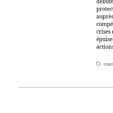
débuté
protec
auprès
compét
crises
épuise
action
coac
Étiquett